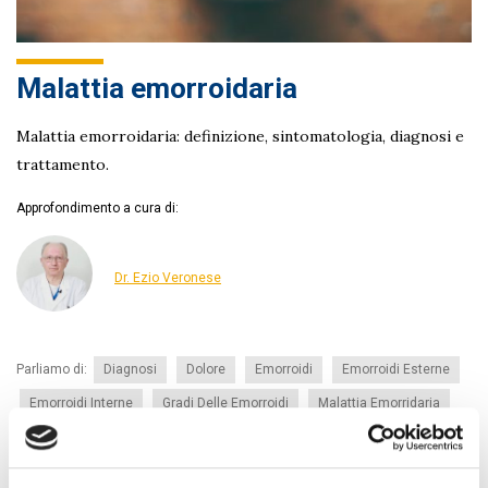
Malattia emorroidaria
Malattia emorroidaria: definizione, sintomatologia, diagnosi e
trattamento.
Approfondimento a cura di:
Dr. Ezio Veronese
Parliamo di:
Diagnosi
Dolore
Emorroidi
Emorroidi Esterne
Emorroidi Interne
Gradi Delle Emorroidi
Malattia Emorridaria
Patologia Emorroidaria
Sanguinamento
Sintomatologia
Trattamenti