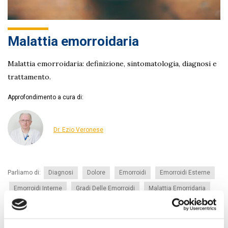
Malattia emorroidaria
Malattia emorroidaria: definizione, sintomatologia, diagnosi e
trattamento.
Approfondimento a cura di:
Dr. Ezio Veronese
Parliamo di:
Diagnosi
Dolore
Emorroidi
Emorroidi Esterne
Emorroidi Interne
Gradi Delle Emorroidi
Malattia Emorridaria
Patologia Emorroidaria
Sanguinamento
Sintomatologia
Trattamenti