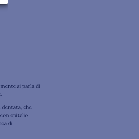
ente si parla di
.
a dentata, che
 con epitelio
cca di