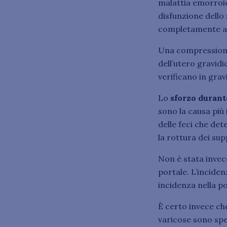
malattia emorroid
disfunzione dello 
completamente a
Una compressione 
dell’utero gravid
verificano in gra
Lo
sforzo durant
sono la causa più 
delle feci che det
la rottura dei sup
Non è stata invec
portale. L’inciden
incidenza nella p
È certo invece ch
varicose sono spe