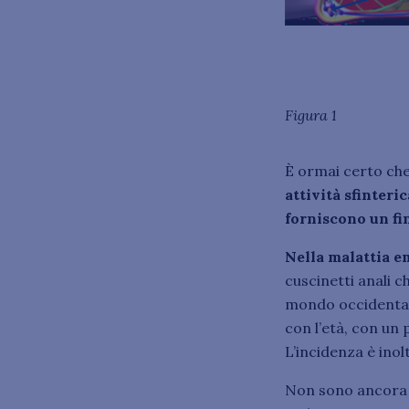
Figura 1
È ormai certo ch
attività sfinteric
forniscono un fin
Nella malattia e
cuscinetti anali c
mondo occidental
con l’età, con un 
L’incidenza è inol
Non sono ancora c