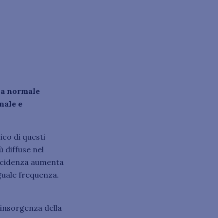
la normale
nale e
ico di questi
ù diffuse nel
incidenza aumenta
uguale frequenza.
’insorgenza della