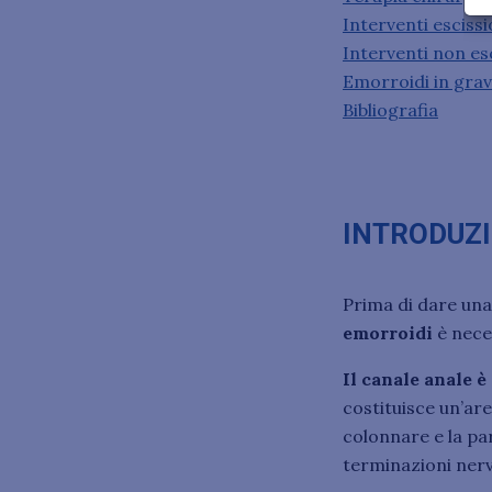
Interventi escissi
Interventi non esc
Emorroidi in grav
Bibliografia
INTRODUZ
Prima di dare una
emorroidi
è nece
Il canale anale è
costituisce un’are
colonnare e la par
terminazioni ner