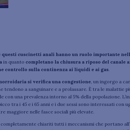
e
questi cuscinetti anali hanno un ruolo importante nel
a
in quanto
completano la chiusura a riposo del canale a
e controllo sulla continenza ai liquidi e ai gas
.
morroidaria si verifica una congestione
, un ingorgo a car
he tendono a sanguinare e a prolassare. È tra le malattie pi
e con una prevalenza intorno al 5% della popolazione. L’
picco tra i 45 e i 65 anni e i due sessi sono interessati con 
tre maggiore nelle fasce sociali più elevate.
ompletamente chiariti tutti i meccanismi che portano all