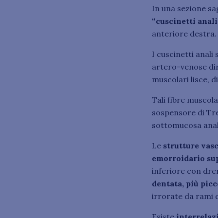
In una sezione sa
“cuscinetti anali
anteriore destra.
I cuscinetti anali
artero-venose dir
muscolari lisce, 
Tali fibre muscol
sospensore di Trei
sottomucosa anale
Le
strutture vasc
emorroidario su
inferiore con dre
dentata, più pic
irrorate da rami d
Esiste
interrelaz