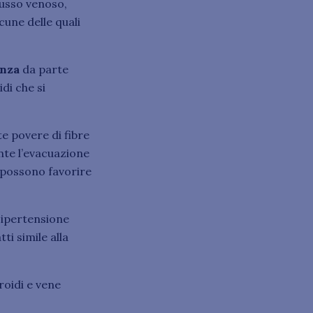
lusso venoso,
cune delle quali
anza
da parte
di che si
te povere di fibre
te l’evacuazione
i possono favorire
 ipertensione
ti simile alla
roidi e vene