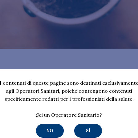
I contenuti di queste pagine sono destinati esclusivament
agli Operatori Sanitari, poiché contengono contenuti
daria: patogenesi
specificamente redatti per i professionisti della salute.
daria: sintomatologia
lattia emorroidaria
Sei un Operatore Sanitario?
latoriali
NO
SÌ
a