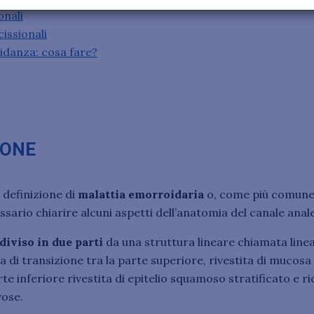
onali
issionali
idanza: cosa fare?
IONE
 definizione di
malattia emorroidaria
o, come più comunem
ssario chiarire alcuni aspetti dell’anatomia del canale anale
 diviso in due parti
da una struttura lineare chiamata line
a di transizione tra la parte superiore, rivestita di mucosa
te inferiore rivestita di epitelio squamoso stratificato e ri
vose.