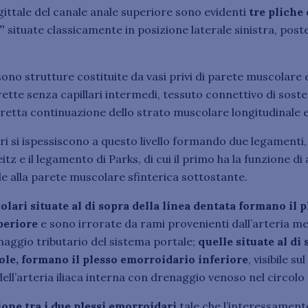
gittale del canale anale superiore sono evidenti
tre pliche
”
situate classicamente in posizione laterale sinistra, post
 sono strutture costituite da vasi privi di parete muscolar
ette senza capillari intermedi, tessuto connettivo di soste
diretta continuazione dello strato muscolare longitudinale 
ari si ispessiscono a questo livello formando due legamenti,
tz e il legamento di Parks, di cui il primo ha la funzione di
 alla parete muscolare sfinterica sottostante.
olari situate al di sopra della linea dentata formano il 
periore
e sono irrorate da rami provenienti dall’arteria m
naggio tributario del sistema portale;
quelle situate al di 
cole, formano il plesso emorroidario inferiore
, visibile s
ell’arteria iliaca interna con drenaggio venoso nel circolo
ione tra i due plessi emorroidari
tale che l’interessament