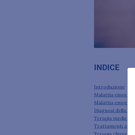
INDICE
Introduzione
Malattia emorroi
Malattia emorroi
Diagnosi della ma
Terapia medica
Trattamenti ambu
Terapia chirurgic