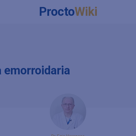
Procto
Wiki
a emorroidaria