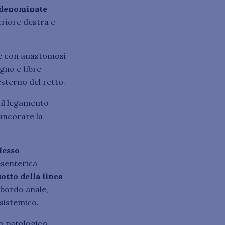
 denominate
eriore destra e
e e con anastomosi
gno e fibre
esterno del retto.
 il legamento
 ancorare la
plesso
esenterica
sotto della linea
ul bordo anale,
 sistemico.
o patologico