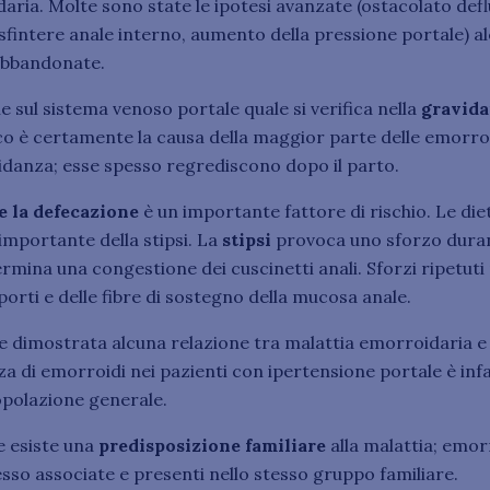
aria. Molte sono state le ipotesi avanzate (ostacolato def
sfintere anale interno, aumento della pressione portale) al
bbandonate.
sul sistema venoso portale quale si verifica nella
gravid
ico è certamente la causa della maggior parte delle emorroi
vidanza; esse spesso regrediscono dopo il parto.
e la defecazione
è un importante fattore di rischio. Le die
importante della stipsi. La
stipsi
provoca uno sforzo duran
ermina una congestione dei cuscinetti anali. Sforzi ripetut
porti e delle fibre di sostegno della mucosa anale.
e dimostrata alcuna relazione tra malattia emorroidaria e
za di emorroidi nei pazienti con ipertensione portale è infat
opolazione generale.
e esiste una
predisposizione familiare
alla malattia; emor
sso associate e presenti nello stesso gruppo familiare.